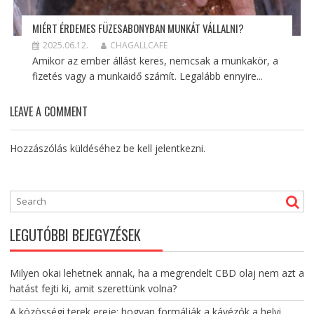
MIÉRT ÉRDEMES FÜZESABONYBAN MUNKÁT VÁLLALNI?
2025.06.12.
CHAGALLCAFE
Amikor az ember állást keres, nemcsak a munkakör, a
fizetés vagy a munkaidő számít. Legalább ennyire...
LEAVE A COMMENT
Hozzászólás küldéséhez
be kell jelentkezni
.
LEGUTÓBBI BEJEGYZÉSEK
Milyen okai lehetnek annak, ha a megrendelt CBD olaj nem azt a
hatást fejti ki, amit szerettünk volna?
A közösségi terek ereje: hogyan formálják a kávézók a helyi