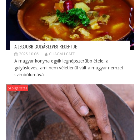
A LEGJOBB GULYÁSLEVES RECEPTJE
2025.10.06.
CHAGALLCAFE
A magyar konyha egyik legnépszerűbb étele, a
gulyásleves, ami nem véletlenül vált a magyar nemzet
szimbólumává....
Szolgáltatás