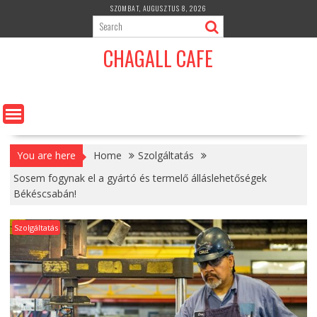
Skip
SZOMBAT, AUGUSZTUS 8, 2026
to
content
CHAGALL CAFE
You are here
Home
Szolgáltatás
Sosem fogynak el a gyártó és termelő álláslehetőségek
Békéscsabán!
Szolgáltatás