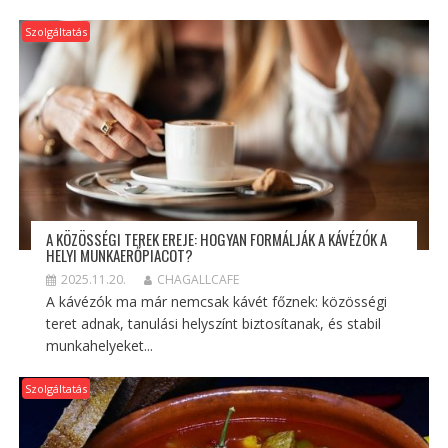
Szolgáltatás
A KÖZÖSSÉGI TEREK EREJE: HOGYAN FORMÁLJÁK A KÁVÉZÓK A
HELYI MUNKAERŐPIACOT?
2025.11.20.
CHAGALLCAFE
A kávézók ma már nemcsak kávét főznek: közösségi
teret adnak, tanulási helyszínt biztosítanak, és stabil
munkahelyeket...
Szolgáltatás