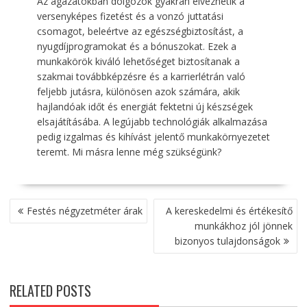
Az ágazatokban dolgozók gyakran élvezhetik a
versenyképes fizetést és a vonzó juttatási
csomagot, beleértve az egészségbiztosítást, a
nyugdíjprogramokat és a bónuszokat. Ezek a
munkakörök kiváló lehetőséget biztosítanak a
szakmai továbbképzésre és a karrierlétrán való
feljebb jutásra, különösen azok számára, akik
hajlandóak időt és energiát fektetni új készségek
elsajátításába. A legújabb technológiák alkalmazása
pedig izgalmas és kihívást jelentő munkakörnyezetet
teremt. Mi másra lenne még szükségünk?
BEJEGYZÉS
Festés négyzetméter árak
A kereskedelmi és értékesítő
NAVIGÁCIÓ
munkákhoz jól jönnek
bizonyos tulajdonságok
RELATED POSTS