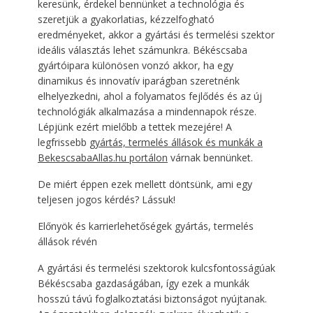
keresünk, érdekel bennünket a technológia és
szeretjük a gyakorlatias, kézzelfogható
eredményeket, akkor a gyártási és termelési szektor
ideális választás lehet számunkra. Békéscsaba
gyártóipara különösen vonzó akkor, ha egy
dinamikus és innovatív iparágban szeretnénk
elhelyezkedni, ahol a folyamatos fejlődés és az új
technológiák alkalmazása a mindennapok része.
Lépjünk ezért mielőbb a tettek mezejére! A
legfrissebb
gyártás, termelés állások és munkák a
BekescsabaAllas.hu portálon
várnak bennünket.
De miért éppen ezek mellett döntsünk, ami egy
teljesen jogos kérdés? Lássuk!
Előnyök és karrierlehetőségek gyártás, termelés
állások révén
A gyártási és termelési szektorok kulcsfontosságúak
Békéscsaba gazdaságában, így ezek a munkák
hosszú távú foglalkoztatási biztonságot nyújtanak.