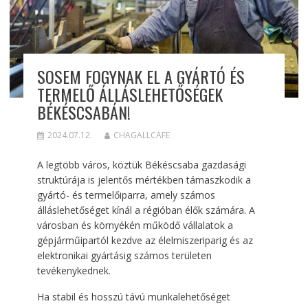
SOSEM FOGYNAK EL A GYÁRTÓ ÉS
TERMELŐ ÁLLÁSLEHETŐSÉGEK
BÉKÉSCSABÁN!
2024.07.12.
CHAGALLCAFE
A legtöbb város, köztük Békéscsaba gazdasági
struktúrája is jelentős mértékben támaszkodik a
gyártó- és termelőiparra, amely számos
álláslehetőséget kínál a régióban élők számára. A
városban és környékén működő vállalatok a
gépjárműipartól kezdve az élelmiszeriparig és az
elektronikai gyártásig számos területen
tevékenykednek.
Ha stabil és hosszú távú munkalehetőséget