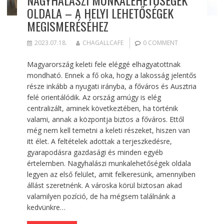
OLDALA – A HELYI LEHETŐSÉGEK
MEGISMERÉSÉHEZ
2023.07.18.
CHAGALLCAFE
0 COMMENT
Magyarország keleti fele eléggé elhagyatottnak
mondható. Ennek a fő oka, hogy a lakosság jelentős
része inkább a nyugati irányba, a főváros és Ausztria
felé orientálódik. Az ország amúgy is elég
centralizált, aminek következtében, ha történik
valami, annak a központja biztos a főváros. Ettől
még nem kell temetni a keleti részeket, hiszen van
itt élet. A feltételek adottak a terjeszkedésre,
gyarapodásra gazdasági és minden egyéb
értelemben. Nagyhalászi munkalehetőségek oldala
legyen az első felület, amit felkeresünk, amennyiben
állást szeretnénk. A városka körül biztosan akad
valamilyen pozíció, de ha mégsem találnánk a
kedvünkre…