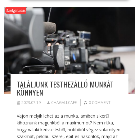
Szolgáltatás
TALÁLJUNK TESTHEZÁLLÓ MUNKÁT
KÖNNYEN
2023.07.19.
CHAGALLCAFE
0 COMMENT
Vajon melyik lehet az a munka, amiben sikerül
kihoznunk magunkból a maximumot? Nem ritka,
hogy valaki kedvtelésből, hobbiból végez valamilyen
szakmát, például szerel, épít és hasonlók, majd az