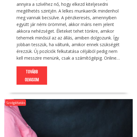
annyira a szívéhez nő, hogy elkezd kiteljesedni
megélhetés szintjén. A lelkes munkaerők mindenhol
meg vannak becsülve. A pénzkeresés, amennyiben
együtt jár némi örömmel, akkor máris nem jelent
akkora nehézséget. Életeket tehet tönkre, amikor
tehernek minősül az az állás, amiben dolgozunk. Így
jobban tesszük, ha váltunk, amikor ennek szükségét
érezzük. Új pozíciók felkutatása céljából pedig nem
kell messzire menünk, csak a számítógépig. Online…
TOVÁBB
OLVASOM
Szolgáltatás