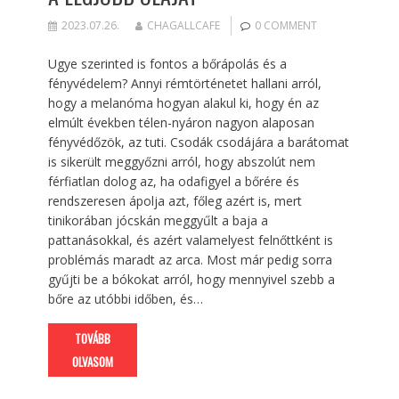
2023.07.26.
CHAGALLCAFE
0 COMMENT
Ugye szerinted is fontos a bőrápolás és a
fényvédelem? Annyi rémtörténetet hallani arról,
hogy a melanóma hogyan alakul ki, hogy én az
elmúlt években télen-nyáron nagyon alaposan
fényvédőzök, az tuti. Csodák csodájára a barátomat
is sikerült meggyőzni arról, hogy abszolút nem
férfiatlan dolog az, ha odafigyel a bőrére és
rendszeresen ápolja azt, főleg azért is, mert
tinikorában jócskán meggyűlt a baja a
pattanásokkal, és azért valamelyest felnőttként is
problémás maradt az arca. Most már pedig sorra
gyűjti be a bókokat arról, hogy mennyivel szebb a
bőre az utóbbi időben, és…
TOVÁBB
OLVASOM