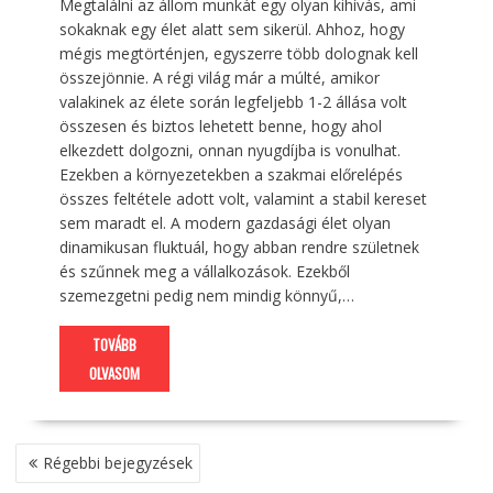
Megtalálni az állom munkát egy olyan kihívás, ami
sokaknak egy élet alatt sem sikerül. Ahhoz, hogy
mégis megtörténjen, egyszerre több dolognak kell
összejönnie. A régi világ már a múlté, amikor
valakinek az élete során legfeljebb 1-2 állása volt
összesen és biztos lehetett benne, hogy ahol
elkezdett dolgozni, onnan nyugdíjba is vonulhat.
Ezekben a környezetekben a szakmai előrelépés
összes feltétele adott volt, valamint a stabil kereset
sem maradt el. A modern gazdasági élet olyan
dinamikusan fluktuál, hogy abban rendre születnek
és szűnnek meg a vállalkozások. Ezekből
szemezgetni pedig nem mindig könnyű,…
TOVÁBB
OLVASOM
BEJEGYZÉS
Régebbi bejegyzések
NAVIGÁCIÓ