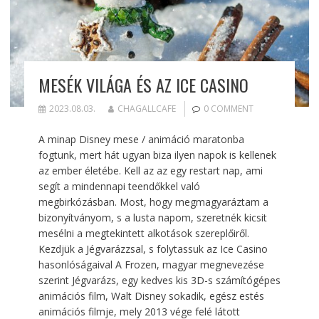
MESÉK VILÁGA ÉS AZ ICE CASINO
2023.08.03.
CHAGALLCAFE
0 COMMENT
A minap Disney mese / animáció maratonba
fogtunk, mert hát ugyan biza ilyen napok is kellenek
az ember életébe. Kell az az egy restart nap, ami
segít a mindennapi teendőkkel való
megbirkózásban. Most, hogy megmagyaráztam a
bizonyítványom, s a lusta napom, szeretnék kicsit
mesélni a megtekintett alkotások szereplőiről.
Kezdjük a Jégvarázzsal, s folytassuk az Ice Casino
hasonlóságaival A Frozen, magyar megnevezése
szerint Jégvarázs, egy kedves kis 3D-s számítógépes
animációs film, Walt Disney sokadik, egész estés
animációs filmje, mely 2013 vége felé látott