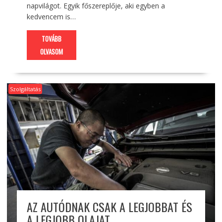
napvilágot. Egyik főszereplője, aki egyben a
kedvencem is…
TOVÁBB
OLVASOM
Szolgáltatás
AZ AUTÓDNAK CSAK A LEGJOBBAT ÉS
A LEGJOBB OLAJAT