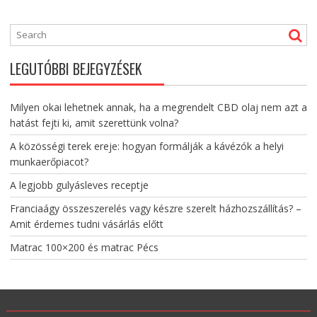
LEGUTÓBBI BEJEGYZÉSEK
Milyen okai lehetnek annak, ha a megrendelt CBD olaj nem azt a
hatást fejti ki, amit szerettünk volna?
A közösségi terek ereje: hogyan formálják a kávézók a helyi
munkaerőpiacot?
A legjobb gulyásleves receptje
Franciaágy összeszerelés vagy készre szerelt házhozszállítás? –
Amit érdemes tudni vásárlás előtt
Matrac 100×200 és matrac Pécs