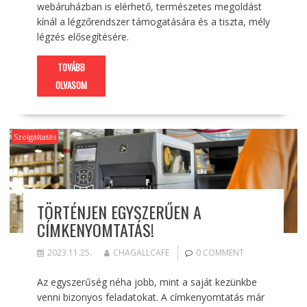
webáruházban is elérhető, természetes megoldást
kínál a légzőrendszer támogatására és a tiszta, mély
légzés elősegítésére.
TOVÁBB
OLVASOM
Szolgáltatás
TÖRTÉNJEN EGYSZERŰEN A
CÍMKENYOMTATÁS!
2023.11.25.
CHAGALLCAFE
0 COMMENT
Az egyszerűség néha jobb, mint a saját kezünkbe
venni bizonyos feladatokat. A címkenyomtatás már