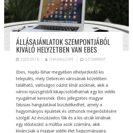
ÁLLÁSAJÁNLATOK SZEMPONTJÁBÓL
KIVÁLÓ HELYZETBEN VAN EBES
2023.09.16.
CHAGALLCAFE
0 COMMENT
Ebes, Hajdú-Bihar megyében elhelyezkedő kis
település, mely Debrecen városának közelében
található, valóságos oázist kínál azoknak, akik a
városi nyüzsgésből kikapcsolódhatnak egy kis vidéki
nyugalmat keresnek. Ebes jellegzetes magyar
falusias hangulatával büszkélkedhet, amely a
hagyományos épületek és otthonok megerősítésére
szolgál. Az évszázados fák és a kis utcák kínálnak
egy időutazást a múltba azok számára, akik
kíváncsiak a magyar vidéki élet hagyományaira.