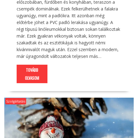
előszobában, fürdőben és konyhában, teraszon a
csempék dominálnak. Ezek felkerülhetnek a falakra
ugyanúgy, mint a padlókra. Itt azonban még
előtérbe jöhet a PVC padló lerakása ugyanúgy. A
régi típusú linóleumokkal biztosan sokan találkoztak
már. Ezek gyakran vékonyak voltak, könnyen
szakadtak és az esztétikájuk is hagyott némi
kívánnivalót maguk után. Ezzel szemben a modern,
már újragondolt változatok teljesen más…
TOVÁBB
OLVASOM
Szolgáltatás