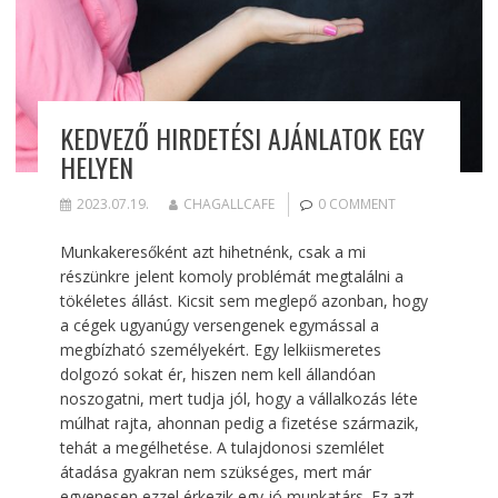
KEDVEZŐ HIRDETÉSI AJÁNLATOK EGY
HELYEN
2023.07.19.
CHAGALLCAFE
0 COMMENT
Munkakeresőként azt hihetnénk, csak a mi
részünkre jelent komoly problémát megtalálni a
tökéletes állást. Kicsit sem meglepő azonban, hogy
a cégek ugyanúgy versengenek egymással a
megbízható személyekért. Egy lelkiismeretes
dolgozó sokat ér, hiszen nem kell állandóan
noszogatni, mert tudja jól, hogy a vállalkozás léte
múlhat rajta, ahonnan pedig a fizetése származik,
tehát a megélhetése. A tulajdonosi szemlélet
átadása gyakran nem szükséges, mert már
egyenesen ezzel érkezik egy jó munkatárs. Ez azt