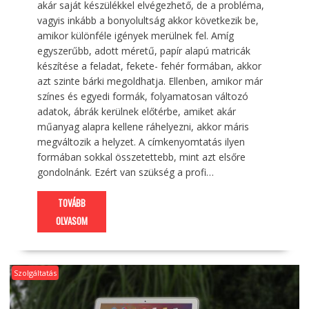
akár saját készülékkel elvégezhető, de a probléma,
vagyis inkább a bonyolultság akkor következik be,
amikor különféle igények merülnek fel. Amíg
egyszerűbb, adott méretű, papír alapú matricák
készítése a feladat, fekete- fehér formában, akkor
azt szinte bárki megoldhatja. Ellenben, amikor már
színes és egyedi formák, folyamatosan változó
adatok, ábrák kerülnek előtérbe, amiket akár
műanyag alapra kellene ráhelyezni, akkor máris
megváltozik a helyzet. A címkenyomtatás ilyen
formában sokkal összetettebb, mint azt elsőre
gondolnánk. Ezért van szükség a profi…
TOVÁBB
OLVASOM
Szolgáltatás